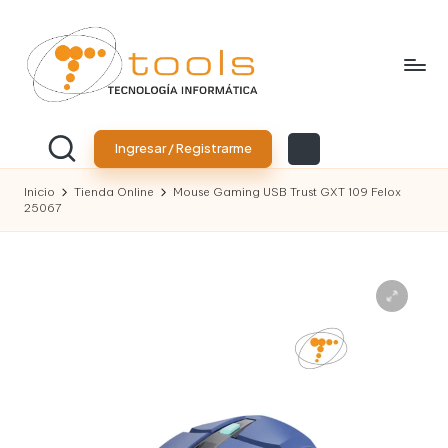
Saltar
al
contenido
T
Tu
tienda
o
Ingresar / Registrarme
de
tecnología
o
Inicio
Tienda Online
Mouse Gaming USB Trust GXT 109 Felox
25067
l
s
T
e
c
n
o