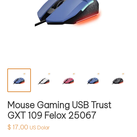
l
o
g
í
a
Mouse Gaming USB Trust
GXT 109 Felox 25067
$
17,00
US Dolar