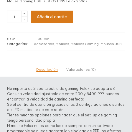
Mouse Gaming USB Trust GXT 109 Felox 25067
Mouse
+
Añadir al carrito
Gaming
-
USB
Trust
GXT
109
SKU:
TT00065
Felox
Categorías:
Accesorios
,
Mouses
,
Mouses Gaming
,
Mouses USB
25067
cantidad
Descripción
Valoraciones (0)
No importa cuál sea tu estilo de gaming; Felox se adapta a él
Con una velocidad ajustable de entre 200 y 6400 PPP, puedes
encontrar la velocidad de gaming perfecta
Sé el centro de atención gracias a las 3 configuraciones distintas
de LED multicolor de este ratón
Tienes muchas opciones para hacer que el set-up de gaming
tenga personalidad propia
El mouse Felox no es como los de siempre: con un software
programable se puede adaptar la velocidad de PPP, los efectos