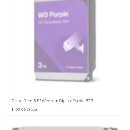
l
o
g
í
a
Disco Duro 3.5″ Western Digital Purple 3TB
$
169,00
US Dolar