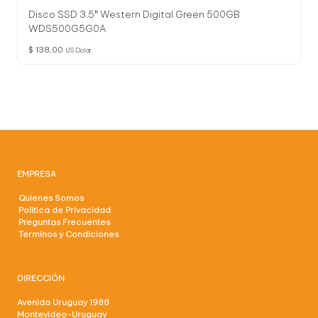
Disco SSD 3.5″ Western Digital Green 500GB
WDS500G5G0A
$
138,00
US Dolar
EMPRESA
Quienes Somos
Politica de Privacidad
Preguntas Frecuentes
Terminos y Condiciones
DIRECCIÓN
Avenida Uruguay 1988
Montevideo-Uruguay