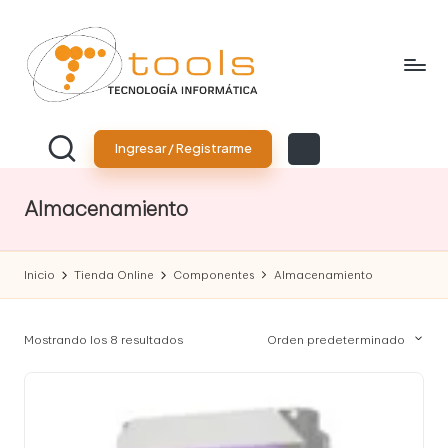
Saltar
al
contenido
T
Tu
tienda
o
Ingresar / Registrarme
de
tecnología
o
Almacenamiento
l
s
Inicio
Tienda Online
Componentes
Almacenamiento
T
e
Mostrando los 8 resultados
Orden predeterminado
c
n
o