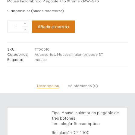
Mouse Inalambrico Plegable Klip Xtreme KMW-375
9 disponibles (puede reservarse)
Mouse
+
Añadir al carrito
Inalambrico
-
Plegable
Klip
Xtreme
KMW-
SKU:
TT00010
375
Categorías:
Accesorios
,
Mouses Inalambricos y BT
cantidad
Etiqueta:
mouse
Descripción
Valoraciones (0)
Tipo: Mouse inalámbrico plegable de
tres botones
Tecnología: Sensor óptico
Resolución DPI: 1000