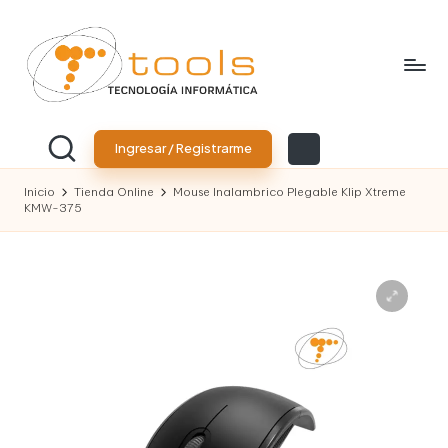
Saltar
al
contenido
T
Tu
tienda
o
Ingresar / Registrarme
de
tecnología
o
Inicio
Tienda Online
Mouse Inalambrico Plegable Klip Xtreme
KMW-375
l
s
T
e
c
n
o