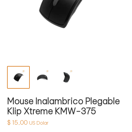
l
o
g
í
a
Mouse Inalambrico Plegable
Klip Xtreme KMW-375
$
15,00
US Dolar