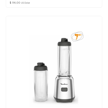
$
114,00
US Dolar