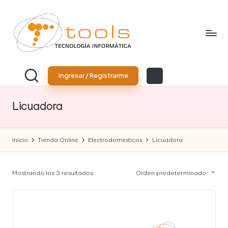
Saltar
al
contenido
T
Tu
tienda
o
Ingresar / Registrarme
de
tecnología
o
Licuadora
l
s
Inicio
Tienda Online
Electrodomesticos
Licuadora
T
e
Mostrando los 3 resultados
Orden predeterminado
c
n
o