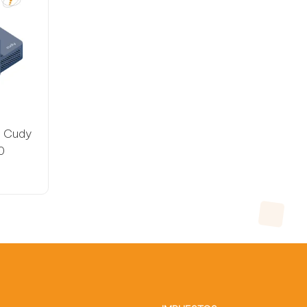
e Cudy
0