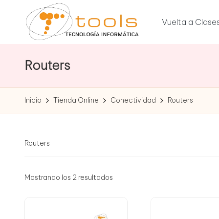
Vuelta a Clase
Saltar
al
T
contenido
Tu
tienda
Routers
o
de
tecnología
o
Inicio
Tienda Online
Conectividad
Routers
l
s
Routers
T
e
Mostrando los 2 resultados
c