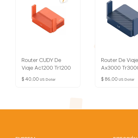
n
o
l
o
g
Router CUDY De
Router De Viaj
í
Viaje Ac1200 Tr1200
Ax3000 Tr300
$
40,00
$
86,00
a
US Dolar
US Dolar