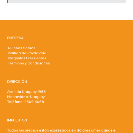
l
o
g
í
EMPRESA
a
Quienes Somos
Politica de Privacidad
Preguntas Frecuentes
Terminos y Condiciones
DIRECCIÓN
Avenida Uruguay 1988
Montevideo-Uruguay
Teléfono: 2509 6068
IMPUESTOS
Todos los precios están expresados en dólares americanos e