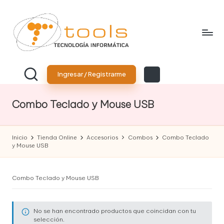
Saltar
al
contenido
T
Tu
tienda
o
Ingresar / Registrarme
de
tecnología
o
Combo Teclado y Mouse USB
l
s
Inicio
Tienda Online
Accesorios
Combos
Combo Teclado
T
y Mouse USB
e
c
Combo Teclado y Mouse USB
n
No se han encontrado productos que coincidan con tu
o
selección.