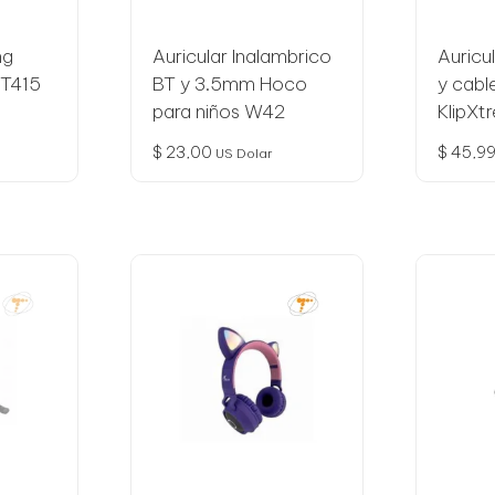
ng
Auricular Inalambrico
Auricu
XT415
BT y 3.5mm Hoco
y cab
para niños W42
KlipX
$
23,00
$
45,9
US Dolar