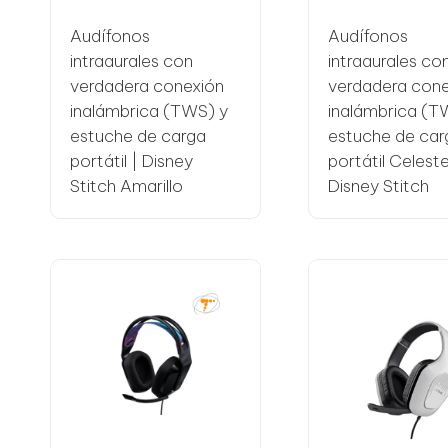
n
Audífonos
Audífonos
o
intraaurales con
intraaurales co
l
verdadera conexión
verdadera cone
inalámbrica (TWS) y
inalámbrica (T
o
estuche de carga
estuche de car
portátil | Disney
portátil Celeste
g
Stitch Amarillo
Disney Stitch
í
a