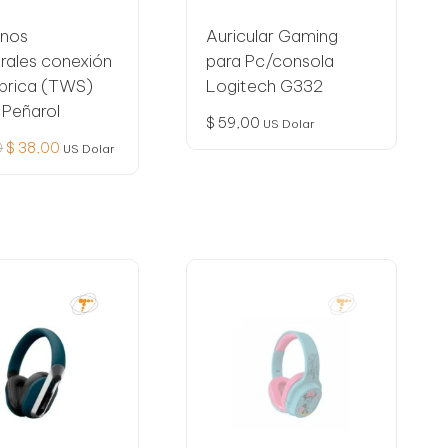
onos
Auricular Gaming
urales conexión
para Pc/consola
brica (TWS)
Logitech G332
 Peñarol
$
59,00
US Dolar
El
El
0
$
38,00
US Dolar
precio
precio
original
actual
era:
es:
$ 48,00.
$ 38,00.