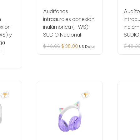
Audífonos
Audíf
n
intraaurales conexión
intraa
xión
inalámbrica (TWS)
inalám
WS) y
SUDIO Nacional
SUDIO
ga
El
El
$
48,00
$
38,00
$
48,0
US Dolar
 |
precio
precio
original
actual
era:
es:
$ 48,00.
$ 38,00.