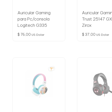
Auricular Gaming
Auricular Gami
para Pc/consola
Trust 25147 G
Logitech G335
Zirox
$
76,00
$
37,00
US Dolar
US Dolar