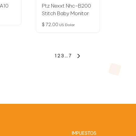
1A10
Ptz Nexxt Nhc-B200
Stitch Baby Monitor
$
72,00
US Dolar
1
2
3
…
7
SIGUIENTE
PÁGINA
IMPUESTOS