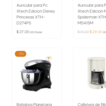
Auricular para Pc
Auricular para 
Xtech Edicion Disney
Xtech Edicion 
Princesas XTH-
Spiderman XT
D274PS
M541SM
El
El
$
27,00
$
31,22
$
29,00
US Dolar
U
precio
pr
original
ac
era:
es
$ 31,22.
$ 
-3%
Batidora Planetaria
Cafetera de filt