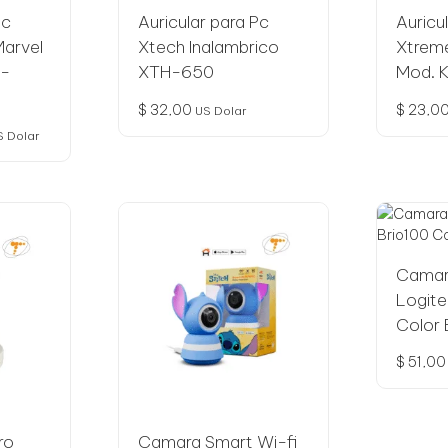
Pc
Auricular para Pc
Auricul
Marvel
Xtech Inalambrico
Xtrem
H-
XTH-650
Mod. 
$
32,00
$
23,0
US Dolar
S Dolar
ecio
tual
:
29,00.
Camar
Logite
Color 
$
51,00
ro
Camara Smart Wi-fi