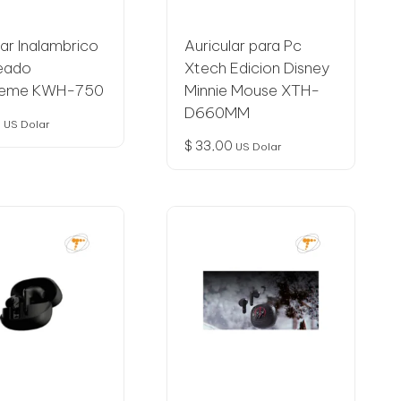
lar Inalambrico
Auricular para Pc
leado
Xtech Edicion Disney
treme KWH-750
Minnie Mouse XTH-
D660MM
9
US Dolar
$
33,00
US Dolar