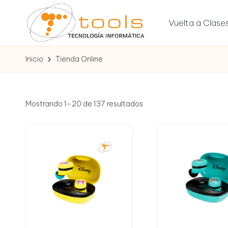
Vuelta a Clase
Saltar
al
T
contenido
Tu
Inicio
Tienda Online
tienda
o
de
tecnología
o
Mostrando 1–20 de 137 resultados
l
s
T
e
c