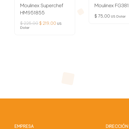
Moulinex Superchef
Moulinex FG38
HM951855
$
75,00
US Dolar
El
El
$
225,00
$
219,00
US
precio
precio
Dolar
original
actual
era:
es:
$ 225,00.
$ 219,00.
Paginación
de
entradas
EMPRESA
DIRECCIÓN