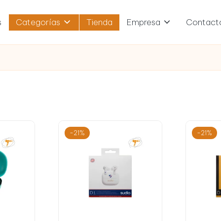
s
Categorías
Tienda
Empresa
Contact
-21%
-21%