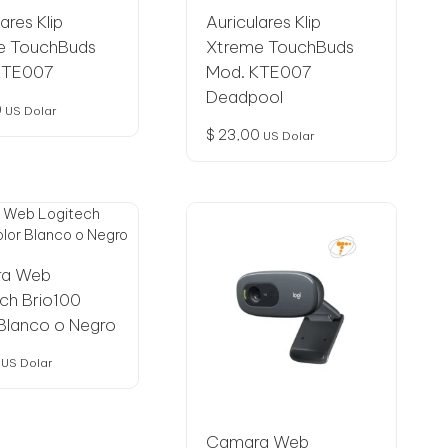
ares Klip
Auriculares Klip
e TouchBuds
Xtreme TouchBuds
KTE007
Mod. KTE007
Deadpool
0
US Dolar
$
23,00
US Dolar
a Web
ch Brio100
Blanco o Negro
US Dolar
Camara Web