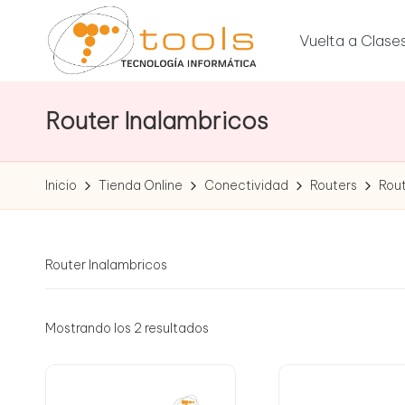
Vuelta a Clase
Saltar
al
T
contenido
Tu
tienda
Router Inalambricos
o
de
tecnología
o
Inicio
Tienda Online
Conectividad
Routers
Rout
l
s
Router Inalambricos
T
e
Mostrando los 2 resultados
c