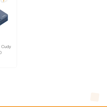
e Cudy
0