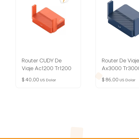
n
o
l
o
g
Router CUDY De
Router De Viaj
í
Viaje Ac1200 Tr1200
Ax3000 Tr300
$
40,00
$
86,00
a
US Dolar
US Dolar