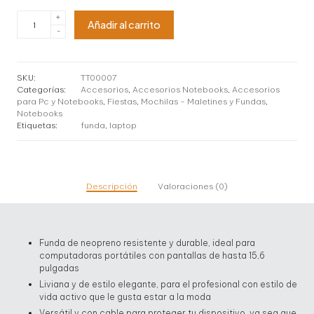
era:
es:
Funda
+
$ 12,00.
$ 10,00.
Añadir al carrito
Klip
-
Xtreme
NeoActive
para
Notebook
SKU:
TT00007
15.6”
Categorías:
Accesorios
,
Accesorios Notebooks
,
Accesorios
Mod.
para Pc y Notebooks
,
Fiestas
,
Mochilas - Maletines y Fundas
,
KNS-
Notebooks
120
Etiquetas:
funda
,
laptop
cantidad
Descripción
Valoraciones (0)
Funda de neopreno resistente y durable, ideal para
computadoras portátiles con pantallas de hasta 15,6
pulgadas
Liviana y de estilo elegante, para el profesional con estilo de
vida activo que le gusta estar a la moda
Versátil y con cable para proteger tu dispositivo, ya sea que