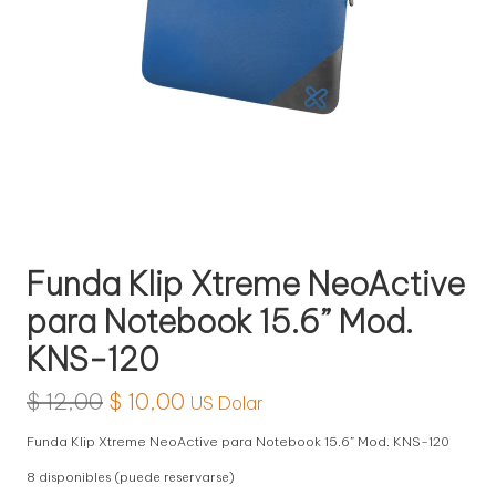
l
o
g
í
a
Funda Klip Xtreme NeoActive
para Notebook 15.6” Mod.
KNS-120
El
El
$
12,00
$
10,00
US Dolar
precio
precio
Funda Klip Xtreme NeoActive para Notebook 15.6” Mod. KNS-120
original
actual
8 disponibles (puede reservarse)