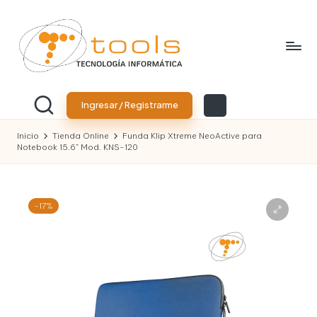
Saltar
al
contenido
T
Tu
tienda
o
Ingresar / Registrarme
de
tecnología
o
Inicio
Tienda Online
Funda Klip Xtreme NeoActive para
Notebook 15.6” Mod. KNS-120
l
s
T
-17%
e
c
n
o