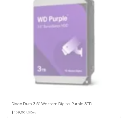
l
o
g
í
a
Disco Duro 3.5″ Western Digital Purple 3TB
$
169,00
US Dolar