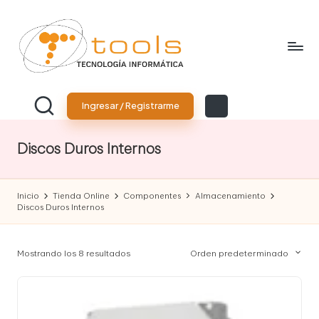
Saltar
al
contenido
T
Tu
tienda
o
Ingresar / Registrarme
de
tecnología
o
Discos Duros Internos
l
s
Inicio
Tienda Online
Componentes
Almacenamiento
T
Discos Duros Internos
e
c
Mostrando los 8 resultados
Orden predeterminado
n
o