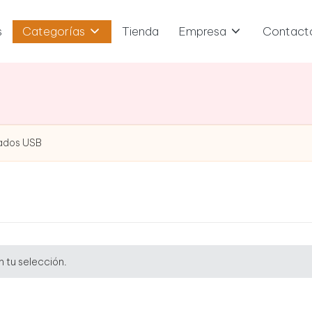
s
Categorías
Tienda
Empresa
Contact
ados USB
 tu selección.