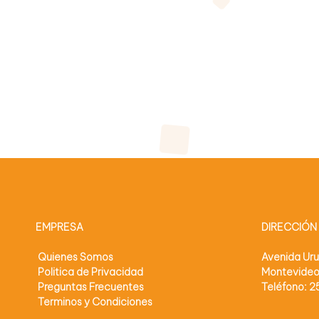
n
o
l
o
g
í
a
EMPRESA
DIRECCIÓN
Quienes Somos
Avenida Ur
Politica de Privacidad
Montevide
Preguntas Frecuentes
Teléfono: 
Terminos y Condiciones