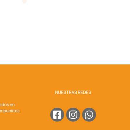
NUESTRAS REDES
sados en
 impuestos