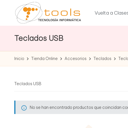
Vuelta a Clase
Saltar
al
T
contenido
Tu
tienda
Teclados USB
o
de
tecnología
o
Inicio
Tienda Online
Accesorios
Teclados
Tecl
l
s
Teclados USB
T
e
No se han encontrado productos que coincidan con
c