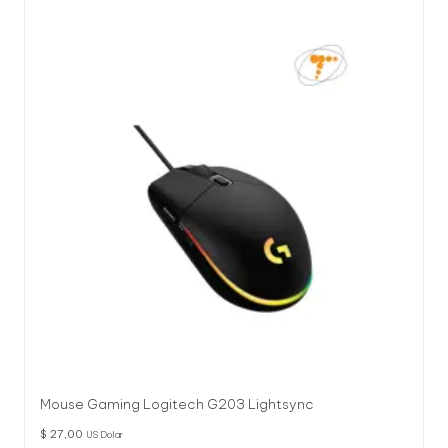
l
o
g
í
a
Mouse Gaming Logitech G203 Lightsync
$
27,00
US Dolar