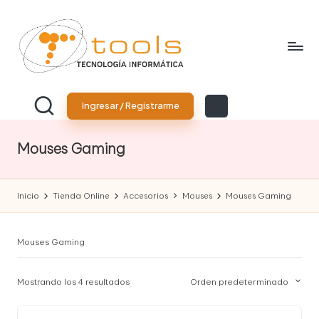
Saltar
al
contenido
T
Tu
tienda
o
Ingresar / Registrarme
de
tecnología
o
Mouses Gaming
l
s
Inicio
Tienda Online
Accesorios
Mouses
Mouses Gaming
T
e
Mouses Gaming
c
n
Mostrando los 4 resultados
Orden predeterminado
o