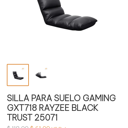
l
o
g
í
a
SILLA PARA SUELO GAMING
GXT718 RAYZEE BLACK
TRUST 25071