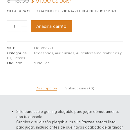
El
El
$
118,00
$
61,00
US Dolar
precio
precio
SILLA PARA SUELO GAMING GXT718 RAYZEE BLACK TRUST 25071
original
actual
SILLA
+
era:
es:
Añadir al carrito
PARA
-
SUELO
$ 118,00.
$ 61,00.
GAMING
GXT718
RAYZEE
SKU:
TT000167-1
BLACK
Categorías:
Accesorios
,
Auriculares
,
Auriculares Inalambricos y
TRUST
BT
,
Fiestas
25071
Etiqueta:
auricular
cantidad
Descripción
Valoraciones (0)
Silla para suelo gaming plegable para jugar cómodamente
con tu consola.
Gracias a su diseño plegable, tu silla Rayzee estará lista
para jugar, incluso antes de que hayas acabado de arrancar