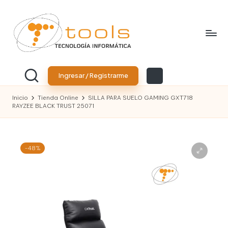
Saltar
al
contenido
T
Tu
tienda
o
Ingresar / Registrarme
de
tecnología
o
Inicio
Tienda Online
SILLA PARA SUELO GAMING GXT718
RAYZEE BLACK TRUST 25071
l
s
T
-48%
e
c
n
o