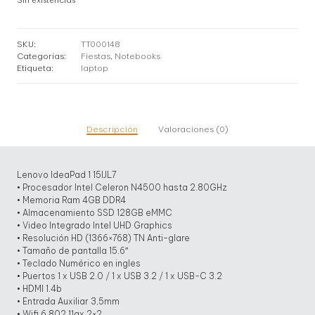
Sin existencias
SKU:
TT000148
Categorías:
Fiestas
,
Notebooks
Etiqueta:
laptop
Descripción
Valoraciones (0)
Lenovo IdeaPad 1 15IJL7
• Procesador Intel Celeron N4500 hasta 2.80GHz
• Memoria Ram 4GB DDR4
• Almacenamiento SSD 128GB eMMC
• Video Integrado Intel UHD Graphics
• Resolución HD (1366×768) TN Anti-glare
• Tamaño de pantalla 15.6″
• Teclado Numérico en ingles
• Puertos 1 x USB 2.0 / 1 x USB 3.2 / 1 x USB-C 3.2
• HDMI 1.4b
• Entrada Auxiliar 3,5mm
• Wifi 6 802.11ax 2×2