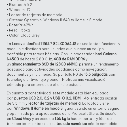
• Bluetooth 5.2
• Webcam HD
• Lector de tarjetas de memoria
• Sistema Operativo: Windows 11 64Bits Home in S mode
• Batería: 42Wh
• Peso: 1.55kg
• Color: Cloud Grey
La
Lenovo IdeaPad 1 15IJL7 82LX00A4US
es una laptop funcional y
asequible diseñada para usuarios que buscan un equipo
confiable para tareas básicas. Con un procesador
Intel Celeron
N4500
de hasta 2.80 GHz,
4GB de RAM DDR4
y
un
almacenamiento SSD de 128GB eMMC
, permite un rendimiento
adecuado para actividades cotidianas como navegación,
documentos y multimedia. Su pantalla HD de
15.6 pulgadas
con
tecnología anti-reflejo y panel TN ofrece una visualización
cómoda para entornos de oficina o estudio.
En cuanto a conectividad, este modelo está bien equipado
con
puertos USB 2.0, 3.2 y USB-C 3.2
,
HDMI 1.4b
, entrada auxiliar
de 3.5 mm y
lector de tarjetas de memoria
. La laptop viene
con
Windows 11 Home en modo S
, garantizando un entorno seguro
y optimizado para aplicaciones de la Microsoft Store. Su diseño
en
Cloud Grey
y un peso de
1.55 kg
la hacen portátil y fácil de
transportar, mientras que su
teclado numérico
añade comodidad