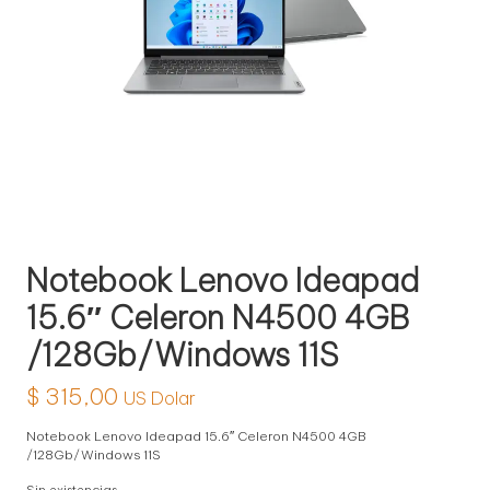
l
o
g
í
a
Notebook Lenovo Ideapad
15.6″ Celeron N4500 4GB
/128Gb/Windows 11S
$
315,00
US Dolar
Notebook Lenovo Ideapad 15.6″ Celeron N4500 4GB
/128Gb/Windows 11S