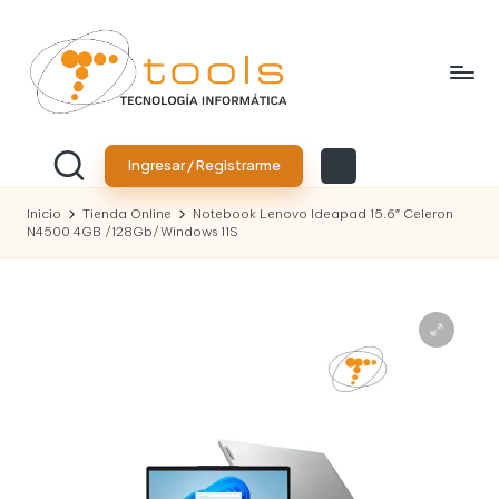
Saltar
al
contenido
T
Tu
tienda
o
Ingresar / Registrarme
de
tecnología
o
Inicio
Tienda Online
Notebook Lenovo Ideapad 15.6″ Celeron
N4500 4GB /128Gb/Windows 11S
l
s
T
e
c
n
o