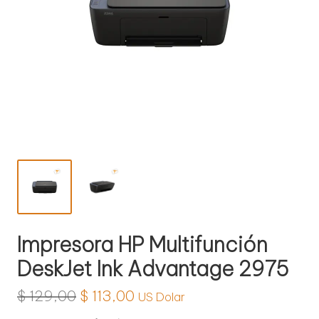
l
o
g
í
a
Impresora HP Multifunción
DeskJet Ink Advantage 2975
El
El
$
129,00
$
113,00
US Dolar
precio
precio