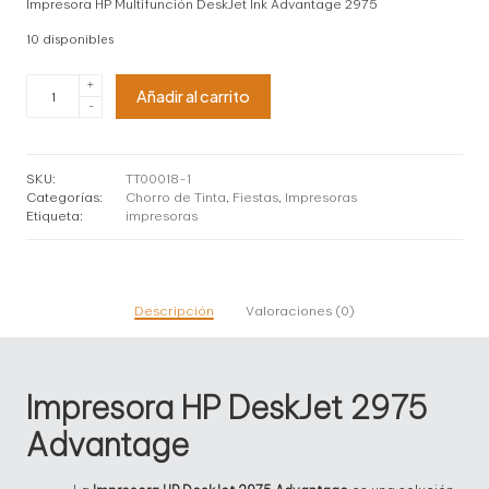
Impresora HP Multifunción DeskJet Ink Advantage 2975
original
actual
10 disponibles
era:
es:
Impresora
+
$ 129,00.
$ 113,00.
Añadir al carrito
HP
-
Multifunción
DeskJet
Ink
Advantage
SKU:
TT00018-1
2975
Categorías:
Chorro de Tinta
,
Fiestas
,
Impresoras
cantidad
Etiqueta:
impresoras
Descripción
Valoraciones (0)
Impresora HP DeskJet 2975
Advantage