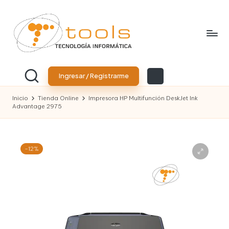
Saltar
al
contenido
T
Tu
tienda
o
Ingresar / Registrarme
de
tecnología
o
Inicio
Tienda Online
Impresora HP Multifunción DeskJet Ink
Advantage 2975
l
s
T
-12%
e
c
n
o