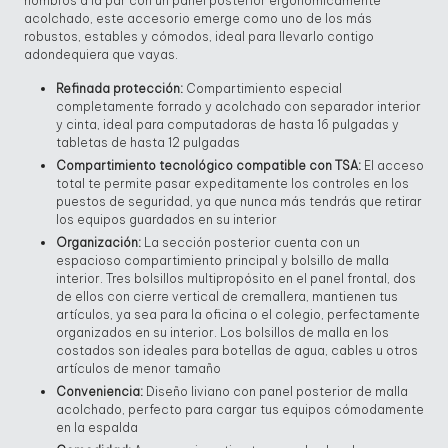
hombros a la par con un panel posterior ergonómicamente
acolchado, este accesorio emerge como uno de los más
robustos, estables y cómodos, ideal para llevarlo contigo
adondequiera que vayas.
Refinada protección:
Compartimiento especial
completamente forrado y acolchado con separador interior
y cinta, ideal para computadoras de hasta 16 pulgadas y
tabletas de hasta 12 pulgadas
Compartimiento tecnológico compatible con TSA:
El acceso
total te permite pasar expeditamente los controles en los
puestos de seguridad, ya que nunca más tendrás que retirar
los equipos guardados en su interior
Organización:
La sección posterior cuenta con un
espacioso compartimiento principal y bolsillo de malla
interior. Tres bolsillos multipropósito en el panel frontal, dos
de ellos con cierre vertical de cremallera, mantienen tus
artículos, ya sea para la oficina o el colegio, perfectamente
organizados en su interior. Los bolsillos de malla en los
costados son ideales para botellas de agua, cables u otros
artículos de menor tamaño
Conveniencia:
Diseño liviano con panel posterior de malla
acolchado, perfecto para cargar tus equipos cómodamente
en la espalda