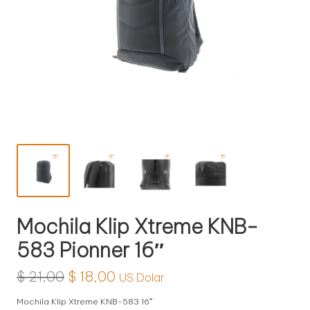
l
o
g
í
a
Mochila Klip Xtreme KNB-
583 Pionner 16″
El
El
$
21,00
$
18,00
US Dolar
precio
precio
Mochila Klip Xtreme KNB-583 16″