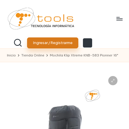
Saltar
al
contenido
T
Tu
tienda
o
Ingresar / Registrarme
de
tecnología
o
Inicio
Tienda Online
Mochila Klip Xtreme KNB-583 Pionner 16″
l
s
T
e
c
n
o