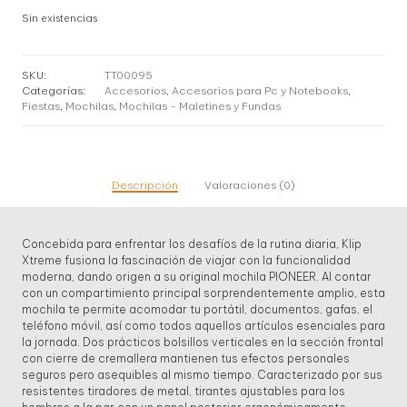
original
actual
Sin existencias
era:
es:
$ 21,00.
$ 18,00.
SKU:
TT00095
Categorías:
Accesorios
,
Accesorios para Pc y Notebooks
,
Fiestas
,
Mochilas
,
Mochilas - Maletines y Fundas
Descripción
Valoraciones (0)
Concebida para enfrentar los desafíos de la rutina diaria, Klip
Xtreme fusiona la fascinación de viajar con la funcionalidad
moderna, dando origen a su original mochila PIONEER. Al contar
con un compartimiento principal sorprendentemente amplio, esta
mochila te permite acomodar tu portátil, documentos, gafas, el
teléfono móvil, así como todos aquellos artículos esenciales para
la jornada. Dos prácticos bolsillos verticales en la sección frontal
con cierre de cremallera mantienen tus efectos personales
seguros pero asequibles al mismo tiempo. Caracterizado por sus
resistentes tiradores de metal, tirantes ajustables para los