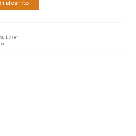
ir al carrito
as
,
Laser
as