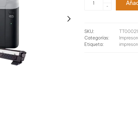
Añad
Brother
-
Laser
HL-
1212W
Monocromatica
SKU:
TT00021
WiFi
Categorías:
Impresor
cantidad
Etiqueta:
impresor