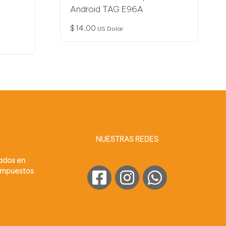
Android TAG E96A
$
14,00
US Dolar
NUESTRAS REDES
sados en
 impuestos