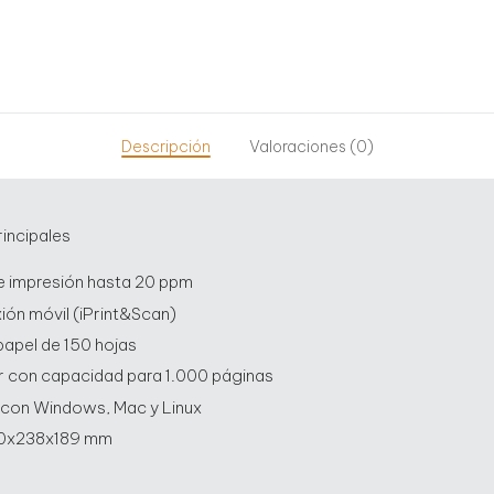
Descripción
Valoraciones (0)
rincipales
e impresión hasta 20 ppm
ión móvil (iPrint&Scan)
papel de 150 hojas
er con capacidad para 1.000 páginas
con Windows, Mac y Linux
40x238x189 mm