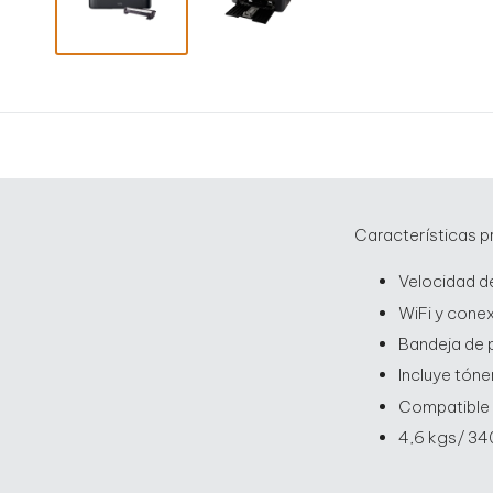
Características p
Velocidad d
WiFi y conex
Bandeja de 
Incluye tón
Compatible 
4,6 kgs/ 3