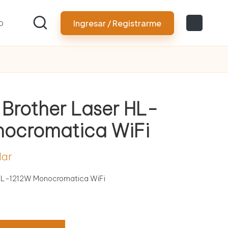
o
Ingresar / Registrarme
 Brother Laser HL-
nocromatica WiFi
lar
 HL-1212W Monocromatica WiFi