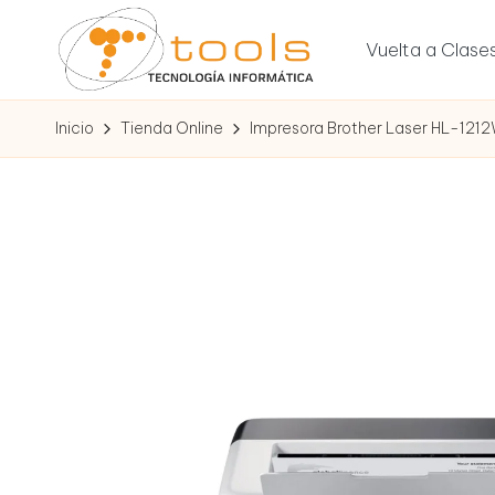
Vuelta a Clase
Saltar
al
T
contenido
Tu
Inicio
Tienda Online
Impresora Brother Laser HL-121
tienda
o
de
tecnología
o
l
s
T
e
c