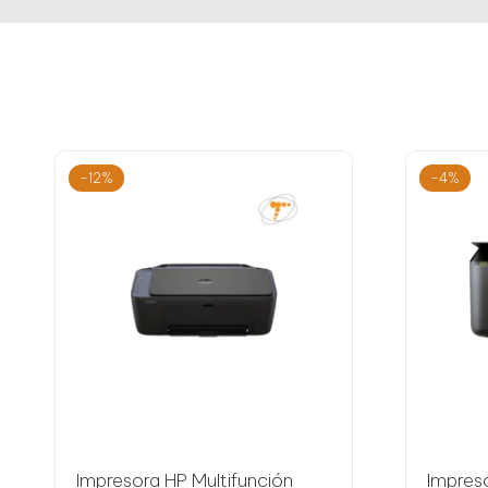
-12%
-4%
Impresora HP Multifunción
Impres