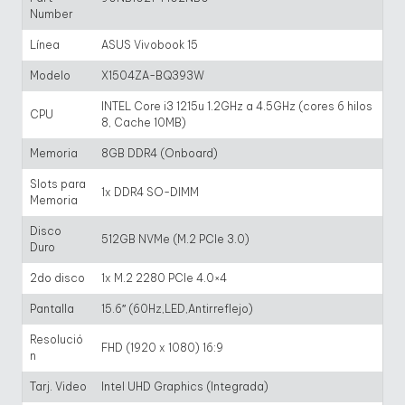
Number
Línea
ASUS Vivobook 15
Modelo
X1504ZA-BQ393W
INTEL Core i3 1215u 1.2GHz a 4.5GHz (cores 6 hilos
CPU
8, Cache 10MB)
Memoria
8GB DDR4 (Onboard)
Slots para
1x DDR4 SO-DIMM
Memoria
Disco
512GB NVMe (M.2 PCIe 3.0)
Duro
2do disco
1x M.2 2280 PCIe 4.0×4
Pantalla
15.6″ (60Hz,LED,Antirreflejo)
Resolució
FHD (1920 x 1080) 16:9
n
Tarj. Video
Intel UHD Graphics (Integrada)