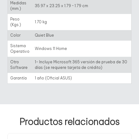
Medidas
35.97 x 23.25 x 1.79 ~ 1.79 cm
(mm.)
Peso
1.70 kg
(Kgs.)
Color
Quiet Blue
Sistema
Windows 11 Home
Operativo
Otro
1- Incluye Microsoft 365 versión de prueba de 30
Software
días (se requiere tarjeta de crédito)
Garantía
1 año (Oficial ASUS)
Productos relacionados