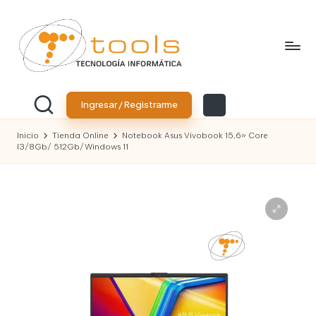
Saltar
al
contenido
T
Tu
tienda
o
Ingresar / Registrarme
de
tecnología
o
Inicio
Tienda Online
Notebook Asus Vivobook 15,6» Core
I3/8Gb/ 512Gb/Windows 11
l
s
T
e
c
n
o