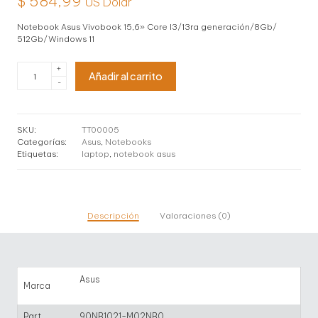
$
584,99
US Dolar
Notebook Asus Vivobook 15,6» Core I3/13ra generación/8Gb/
512Gb/Windows 11
Notebook
+
Añadir al carrito
Asus
-
Vivobook
15,6''
Core
I3/8Gb/
SKU:
TT00005
512Gb/Windows
Categorías:
Asus
,
Notebooks
11
Etiquetas:
laptop
,
notebook asus
cantidad
Descripción
Valoraciones (0)
Asus
Marca
Part
90NB1021-M02NB0