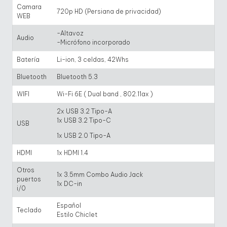
Camara
720p HD (Persiana de privacidad)
WEB
-Altavoz
Audio
-Micrófono incorporado
Batería
Li-ion, 3 celdas, 42Whs
Bluetooth
Bluetooth 5.3
WIFI
Wi-Fi 6E ( Dual band , 802.11ax )
2x USB 3.2 Tipo-A
1x USB 3.2 Tipo-C
USB
1x USB 2.0 Tipo-A
HDMI
1x HDMI 1.4
Otros
1x 3.5mm Combo Audio Jack
puertos
1x DC-in
i/0
Español
Teclado
Estilo Chiclet