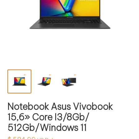
l
o
g
í
a
Notebook Asus Vivobook
15,6» Core I3/8Gb/
512Gb/Windows 11