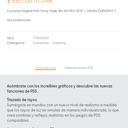
$
885,00
US Dolar
Consola Digital Ps5 Sony 16gb 1tb ASTRO BOT + GRAN TURISMO 7
Sin existencias
SKU:
TT000129
Categoría:
Consolas - Gaming
Descripción
Valoraciones (0)
Asómbrate con los increíbles gráficos y descubre las nuevas
funciones de PS5.
Trazado de rayos.
Sumérgete en mundos con un nuevo nivel de realismo a medida
que los rayos de luz se simulan de manera individualizada, lo que
crea sombras y reflejos realistas en los juegos de PS5
compatibles.