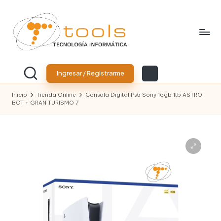
Saltar
al
contenido
T
Tu
tienda
o
Ingresar / Registrarme
de
tecnología
o
Inicio
Tienda Online
Consola Digital Ps5 Sony 16gb 1tb ASTRO
BOT + GRAN TURISMO 7
l
s
T
e
c
n
o