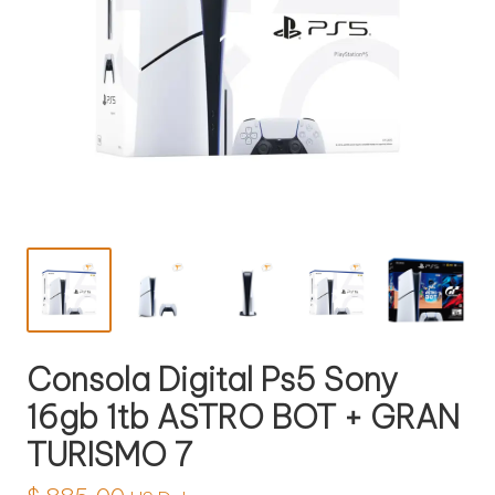
l
o
g
í
a
Consola Digital Ps5 Sony
16gb 1tb ASTRO BOT + GRAN
TURISMO 7