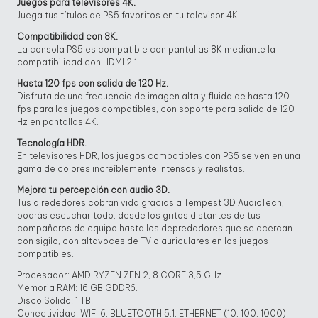
Juegos para televisores 4K.
Juega tus títulos de PS5 favoritos en tu televisor 4K.
Compatibilidad con 8K.
La consola PS5 es compatible con pantallas 8K mediante la
compatibilidad con HDMI 2.1.
Hasta 120 fps con salida de 120 Hz.
Disfruta de una frecuencia de imagen alta y fluida de hasta 120
fps para los juegos compatibles, con soporte para salida de 120
Hz en pantallas 4K.
Tecnología HDR.
En televisores HDR, los juegos compatibles con PS5 se ven en una
gama de colores increíblemente intensos y realistas.
Mejora tu percepción con audio 3D.
Tus alrededores cobran vida gracias a Tempest 3D AudioTech,
podrás escuchar todo, desde los gritos distantes de tus
compañeros de equipo hasta los depredadores que se acercan
con sigilo, con altavoces de TV o auriculares en los juegos
compatibles.
Procesador: AMD RYZEN ZEN 2, 8 CORE 3,5 GHz.
Memoria RAM: 16 GB GDDR6.
Disco Sólido: 1 TB.
Conectividad: WIFI 6, BLUETOOTH 5.1, ETHERNET (10, 100, 1000).