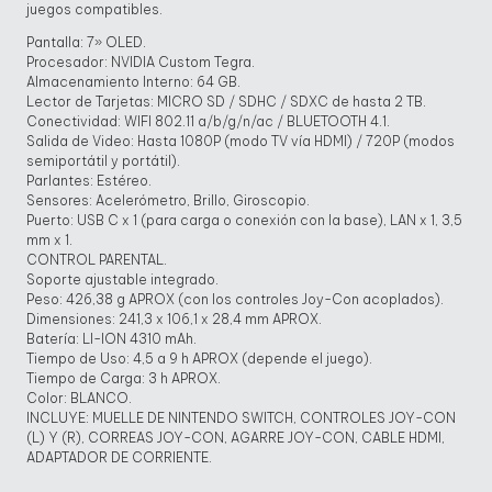
juegos compatibles.
Pantalla: 7» OLED.
Procesador: NVIDIA Custom Tegra.
Almacenamiento Interno: 64 GB.
Lector de Tarjetas: MICRO SD / SDHC / SDXC de hasta 2 TB.
Conectividad: WIFI 802.11 a/b/g/n/ac / BLUETOOTH 4.1.
Salida de Video: Hasta 1080P (modo TV vía HDMI) / 720P (modos
semiportátil y portátil).
Parlantes: Estéreo.
Sensores: Acelerómetro, Brillo, Giroscopio.
Puerto: USB C x 1 (para carga o conexión con la base), LAN x 1, 3,5
mm x 1.
CONTROL PARENTAL.
Soporte ajustable integrado.
Peso: 426,38 g APROX (con los controles Joy-Con acoplados).
Dimensiones: 241,3 x 106,1 x 28,4 mm APROX.
Batería: LI-ION 4310 mAh.
Tiempo de Uso: 4,5 a 9 h APROX (depende el juego).
Tiempo de Carga: 3 h APROX.
Color: BLANCO.
INCLUYE: MUELLE DE NINTENDO SWITCH, CONTROLES JOY-CON
(L) Y (R), CORREAS JOY-CON, AGARRE JOY-CON, CABLE HDMI,
ADAPTADOR DE CORRIENTE.