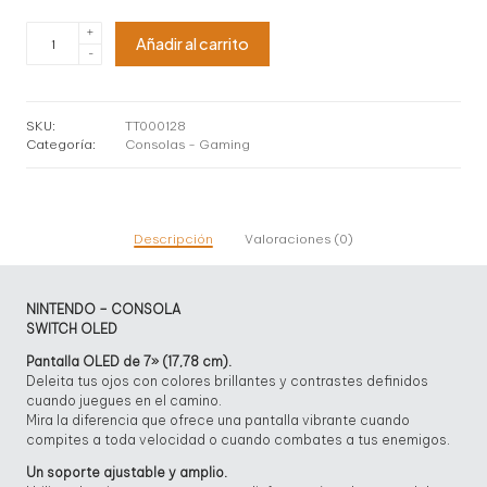
Consola
+
Añadir al carrito
Nintendo
-
Switch
Oled
7"
64gb
SKU:
TT000128
cantidad
Categoría:
Consolas - Gaming
Descripción
Valoraciones (0)
NINTENDO – CONSOLA
SWITCH OLED
Pantalla OLED de 7» (17,78 cm).
Deleita tus ojos con colores brillantes y contrastes definidos
cuando juegues en el camino.
Mira la diferencia que ofrece una pantalla vibrante cuando
compites a toda velocidad o cuando combates a tus enemigos.
Un soporte ajustable y amplio.