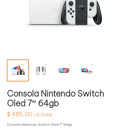
l
o
g
í
a
Consola Nintendo Switch
Oled 7″ 64gb
$
485,00
US Dolar
Consola Nintendo Switch Oled 7″ 64gb