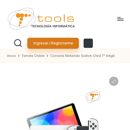
Saltar
al
contenido
T
Tu
tienda
o
Ingresar / Registrarme
de
tecnología
o
Inicio
Tienda Online
Consola Nintendo Switch Oled 7″ 64gb
l
s
T
e
c
n
o