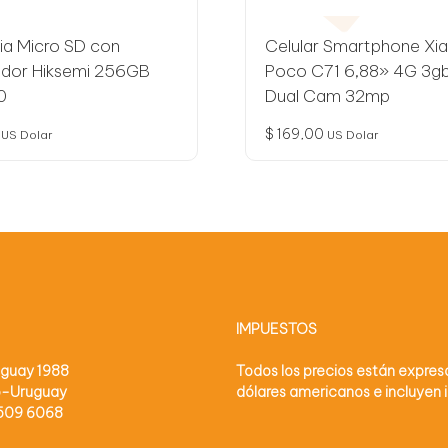
a Micro SD con
Celular Smartphone Xi
dor Hiksemi 256GB
Poco C71 6,88» 4G 3g
0
Dual Cam 32mp
$
169,00
US Dolar
US Dolar
IMPUESTOS
uguay 1988
Todos los precios están expre
o-Uruguay
dólares americanos e incluyen
2509 6068