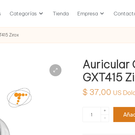
s
Categorías
Tienda
Empresa
Contact
T415 Zirox
Auricular
GXT415 Zi
$
37,00
US Dol
Auricular
+
Añad
Gaming
-
Trust
25147