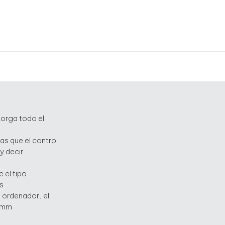
torga todo el
as que el control
y decir
 el tipo
s
 ordenador, el
5 mm