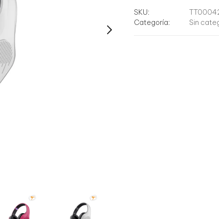
GXT415
Zirox
SKU:
TT0004
cantidad
Categoría:
Sin cate