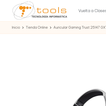
Vuelta a Clase
Saltar
al
T
contenido
Tu
Inicio
Tienda Online
Auricular Gaming Trust 25147 GX
tienda
o
de
tecnología
o
l
s
T
e
c