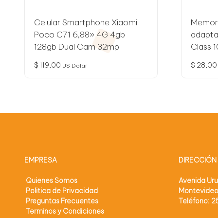
Celular Smartphone Xiaomi
Memori
Poco C71 6,88» 4G 4gb
adapta
128gb Dual Cam 32mp
Class 1
$
119,00
$
28,00
US Dolar
EMPRESA
DIRECCIÓN
Quienes Somos
Avenida Ur
Politica de Privacidad
Montevide
Preguntas Frecuentes
Teléfono: 
Terminos y Condiciones