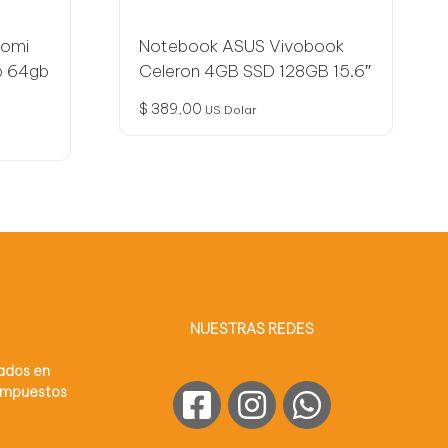
aomi
Notebook ASUS Vivobook
b 64gb
Celeron 4GB SSD 128GB 15.6″
$
389,00
US Dolar
NUESTRAS REDES
sados en
 impuestos