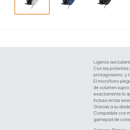
Ligeros auricular
Con las potentes 
protagonismo, y t
El micrófono plega
de volumen supra a
exactamente lo q
Incluso en las ses
Gracias a su diad
Compatible con mú
gamepad de consol