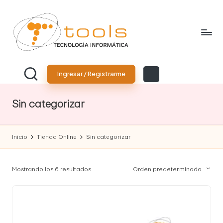
Saltar
al
contenido
T
Tu
tienda
o
Ingresar / Registrarme
de
tecnología
o
Sin categorizar
l
s
Inicio
Tienda Online
Sin categorizar
T
e
Mostrando los 6 resultados
Orden predeterminado
c
n
o