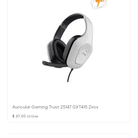
l
o
g
í
a
Auricular Gaming Trust 25147 GXT415 Zirox
$
37,00
US Dolar