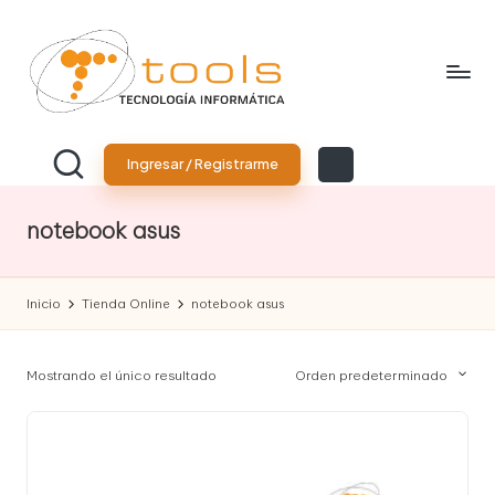
Saltar
al
contenido
T
Tu
tienda
o
Ingresar / Registrarme
de
tecnología
o
notebook asus
l
s
Inicio
Tienda Online
notebook asus
T
e
Mostrando el único resultado
Orden predeterminado
c
n
o