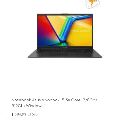
l
o
g
í
a
Notebook Asus Vivobook 15,6» Core I3/8Gb/
512Gb/Windows 11
$
584,99
US Dolar