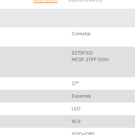
Comstar
S270F100
MCSF.27PF.100H
27″
Essential
LED
16:9
1920×1080