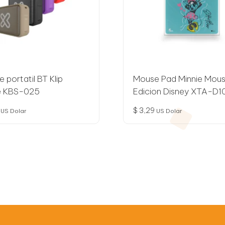
e portatil BT Klip
Mouse Pad Minnie Mou
e KBS-025
Edicion Disney XTA-D
$
3,29
US Dolar
US Dolar