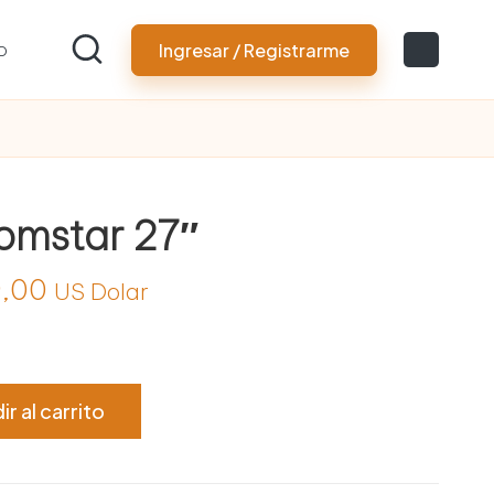
o
Ingresar / Registrarme
omstar 27″
El
,00
US Dolar
io
precio
nal
actual
ir al carrito
es:
5,00.
$ 129,00.