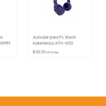
se
Auricular para Pc Xtech
100MM
Inalambrico XTH-650
$
32,00
US Dolar