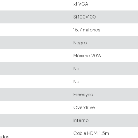
x1 VGA
Sí 100×100
16.7 millones
Negro
Máximo 20W
No
No
Freesync
Overdrive
Interno
Cable HDMI 1.5m
uidos