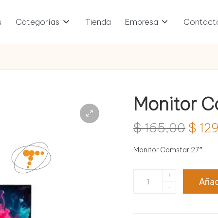
s
Categorías
Tienda
Empresa
Contact
Monitor C
El
$
165,00
$
129
prec
Monitor Comstar 27″
origi
Monitor
+
Añad
era:
Comstar
-
27"
$ 16
cantidad