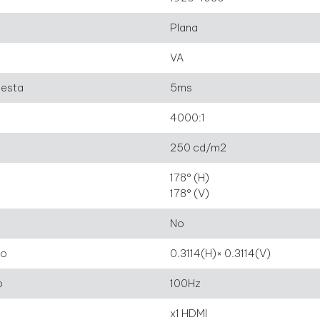
Plana
VA
uesta
5ms
4000:1
250 cd/m2
178° (H)
178° (V)
No
to
0.3114(H)× 0.3114(V)
o
100Hz
x1 HDMI