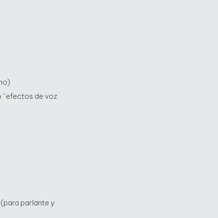
no)
o “efectos de voz
®
(para parlante y