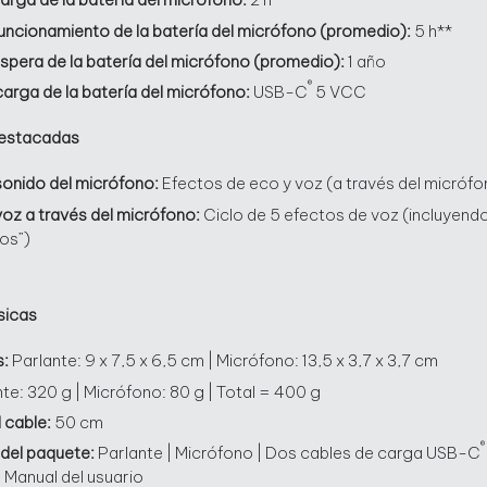
uncionamiento de la batería del
micrófono (promedio):
5 h**
spera de la batería del micrófono
(promedio):
1 año
®
arga de la batería del micrófono:
USB-C
5 VCC
destacadas
sonido del micrófono:
Efectos de eco y voz (a través del micrófo
voz a través del micrófono:
Ciclo de 5 efectos de voz (incluyend
os”)
sicas
s:
Parlante: 9 x 7,5 x 6,5 cm | Micrófono: 13,5 x 3,7 x 3,7 cm
te: 320 g | Micrófono: 80 g | Total = 400 g
 cable:
50 cm
del paquete:
Parlante | Micrófono | Dos cables de carga USB-C
 Manual del usuario