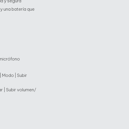
da y segura
y una batería que
micrófono
 Modo | Subir
 | Subir volumen/