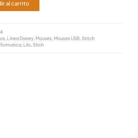
ir al carrito
54
ios
,
Linea Disney
,
Mouses
,
Mouses USB
,
Stitch
nformatica
,
Lilo
,
Stich