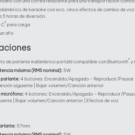
liviano con una correa resistente para una transportación cómo
nalámbrico de karaoke con eco, cinco efectos de cambio de voz 
 5 horas de diversión.
®
-C
para carga
 un año
caciones
®
to de parlante inalámbrico portátil compatible con Bluetooth
y 
otencia máxima (RMS nominal):
5W
 parlante:
4 botones: Encendido/Apagado – Reproducir/Pausar |
nción siguiente | Bajar volumen/Canción anterior
 micrófono:
4 botones: Encendido/Apagado – Reproducir/Pausar
iente | Bajar volumen/Canción anterior | Efectos de voz
arlante:
57mm
otencia máxima (RMS nominal):
5W