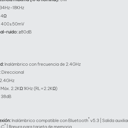
34Hz-18KHz
:
4Ω
:
400±50mV
ñal-ruido:
≥80dB
ad:
Inalámbrico con frecuencia de 2.4GHz
:
Direccional
2.4GHz
:
Máx. 2.2KΩ 1KHz (RL=2.2KΩ)
:
38dB
®
exión:
Inalámbrico compatible con Bluetooth
v5.3 | Salida auxili
®
-C
| Ranura para tarjeta de memoria