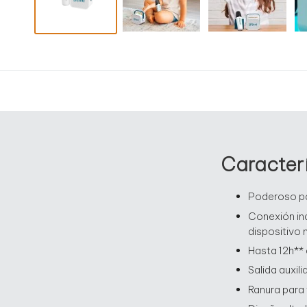
Caracterí
Poderoso pa
Conexión in
dispositivo 
Hasta 12h** 
Salida auxil
Ranura para