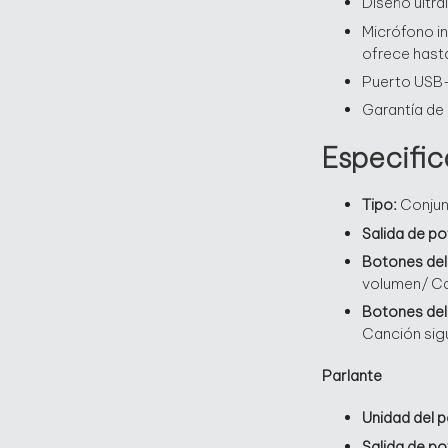
Diseño ultra
Micrófono i
ofrece hasta
Puerto USB
Garantía de
Especifi
Tipo:
Conjun
Salida de p
Botones del
volumen/ Ca
Botones del
Canción sigu
Parlante
Unidad del p
Salida de p