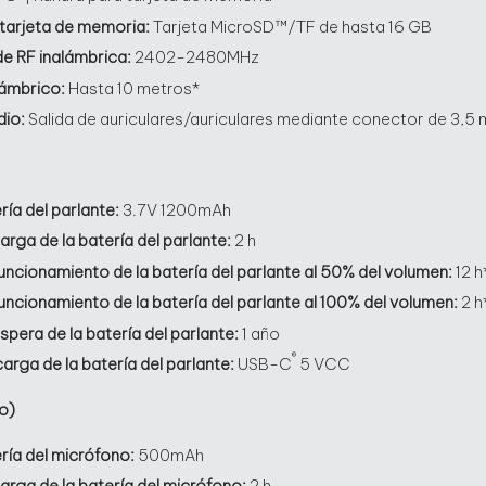
 tarjeta de memoria:
Tarjeta MicroSD™/TF de hasta 16 GB
de RF inalámbrica:
2402-2480MHz
lámbrico:
Hasta 10 metros*
dio:
Salida de auriculares/auriculares mediante conector de 3,5
ría del parlante:
3.7V 1200mAh
rga de la batería del parlante:
2 h
uncionamiento de la batería del
parlante al 50% del volumen:
12 h
uncionamiento de la batería del
parlante al 100% del volumen:
2 h
pera de la batería del parlante:
1 año
®
rga de la batería del parlante:
USB-C
5 VCC
o)
ría del micrófono:
500mAh
arga de la batería del micrófono:
2 h