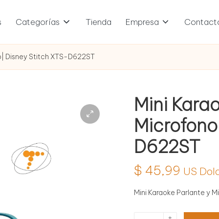
s
Categorías
Tienda
Empresa
Contact
no| Disney Stitch XTS-D622ST
Mini Karao
Microfono
D622ST
$
45,99
US Dol
Mini Karaoke Parlante y M
Mini
+