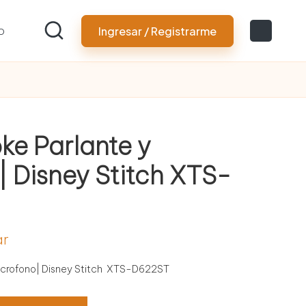
o
Ingresar / Registrarme
ke Parlante y
| Disney Stitch XTS-
ar
icrofono| Disney Stitch
XTS-D622ST