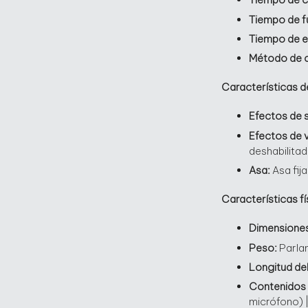
Tiempo de f
Tiempo de e
Método de c
Características 
Efectos de 
Efectos de 
deshabilitad
Asa:
Asa fija
Características fí
Dimensione
Peso:
Parlan
Longitud del
Contenidos 
micrófono) |