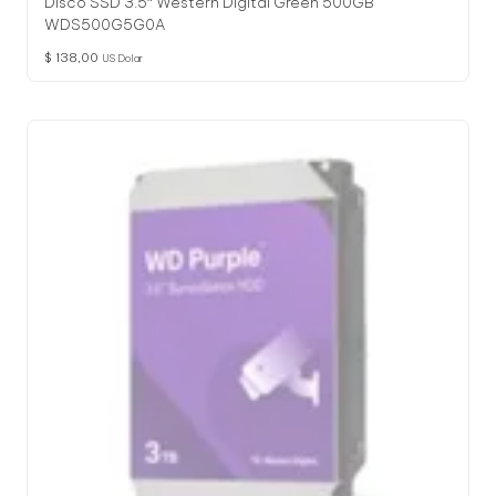
Disco SSD 3.5″ Western Digital Green 500GB
WDS500G5G0A
$
138,00
US Dolar