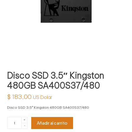
l
o
g
í
a
Disco SSD 3.5″ Kingston
480GB SA400S37/480
$
183,00
US Dolar
Disco SSD 3.5″ Kingston 480GB SA400S37/480
Disco
+
Añadir al carrito
SSD
-
3.5"