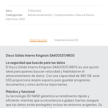
Kingston
480GB
SA400S37/480
SKU:
TT000120
cantidad
Categorías:
Almacenamiento
,
Componentes
,
Discos Duros
Internos
,
SSD
Descripción
Valoraciones (0)
Disco Sólido Interno Kingston SA400S37/480G
La seguridad que buscás para tus datos
El Disco Sólido Interno Kingston SA400S37/480G es una opción
ideal para quienes buscan velocidad y fiabilidad en el
almacenamiento de datos. Con una capacidad de 480 GB, este
SSD proporciona amplio espacio para guardar programas,
documentos y otros archivos importantes.
Práctico y funcional
Su tecnología 3D NAND garantiza un rendimiento rápido y
eficiente, mientras que su resistencia a golpes fuertes asegura
que tus datos estén protegidos incluso en entornos exigentes. Su