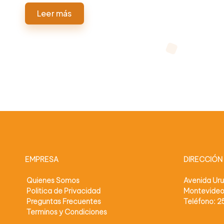
n
Leer más
o
l
o
g
í
a
EMPRESA
DIRECCIÓN
Quienes Somos
Avenida Ur
Politica de Privacidad
Montevide
Preguntas Frecuentes
Teléfono: 
Terminos y Condiciones