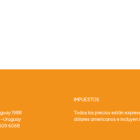
IMPUESTOS
uguay 1988
Todos los precios están expre
o-Uruguay
dólares americanos e incluyen
2509 6068