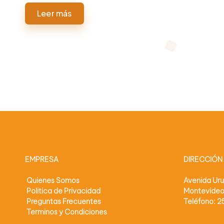
n
Leer más
o
l
o
g
í
a
EMPRESA
DIRECCIÓN
Quienes Somos
Avenida Ur
Politica de Privacidad
Montevide
Preguntas Frecuentes
Teléfono: 
Terminos y Condiciones