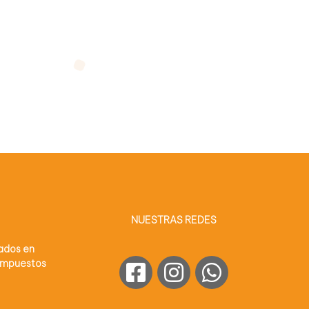
NUESTRAS REDES
sados en
 impuestos