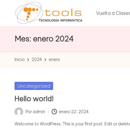
Vuelta a Clase
Saltar
al
T
contenido
Tu
tienda
Mes:
enero 2024
o
de
tecnología
o
Inicio
2024
enero
l
s
Publicada
Uncategorized
T
en
Hello world!
e
Por
admin
enero 22, 2024
Publicado
c
por
Welcome to WordPress. This is your first post. Edit or delete 