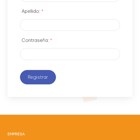
l
Apellido:
*
o
g
í
Contraseña:
*
a
Registrar
EMPRESA